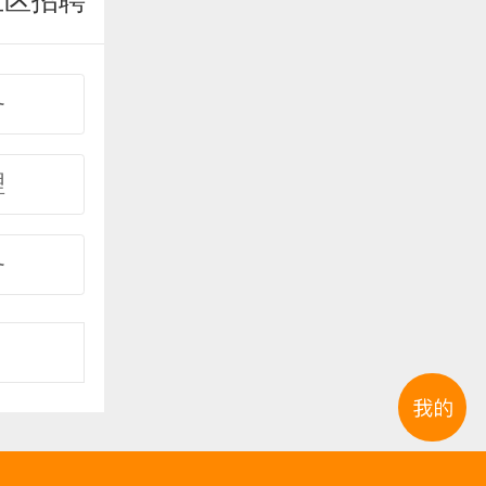
业区招聘
务
理
务
事
购