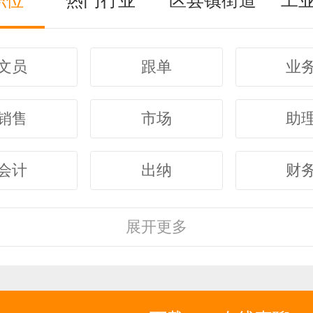
职位
热门行业
区县镇街道
工
文员
跟单
业
销售
市场
助
会计
出纳
财
客服
行政
人
展开
更多
经理
主管
采