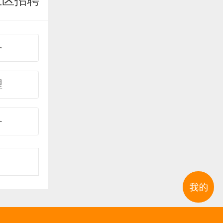
业区招聘
务
理
务
事
购