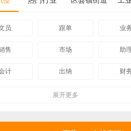
职位
热门行业
区县镇街道
工
文员
跟单
业
销售
市场
助
会计
出纳
财
客服
行政
人
展开
更多
经理
主管
采