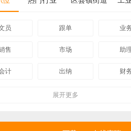
职位
热门行业
区县镇街道
工
文员
跟单
业
销售
市场
助
会计
出纳
财
客服
行政
人
展开
更多
经理
主管
采