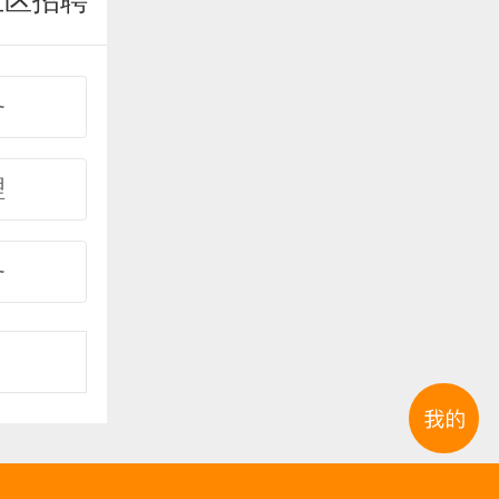
业区招聘
务
理
务
事
购